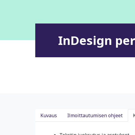
InDesign peru
Kuvaus
Ilmoittautumisen ohjeet
Tekstin juoksutus ja asetukset