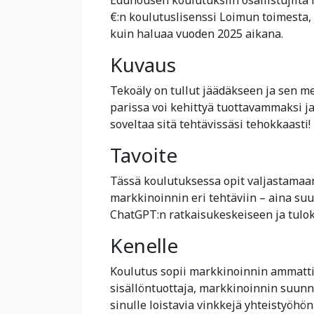
€:n koulutuslisenssi Loimun toimesta,
kuin haluaa vuoden 2025 aikana.
Kuvaus
Tekoäly on tullut jäädäkseen ja sen m
parissa voi kehittyä tuottavammaksi ja
soveltaa sitä tehtävissäsi tehokkaasti!
Tavoite
Tässä koulutuksessa opit valjastamaan
markkinoinnin eri tehtäviin – aina su
ChatGPT:n ratkaisukeskeiseen ja tulok
Kenelle
Koulutus sopii markkinoinnin ammattila
sisällöntuottaja, markkinoinnin suunn
sinulle loistavia vinkkejä yhteistyöhö