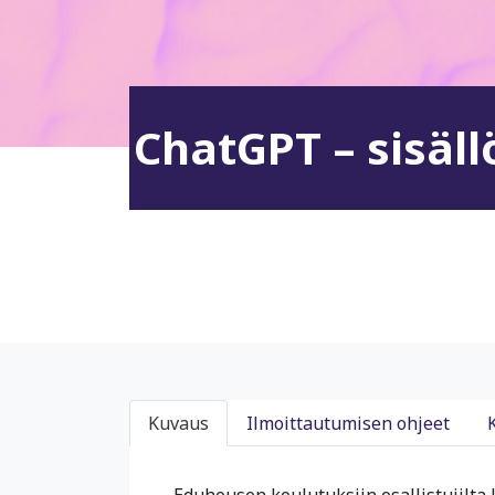
ChatGPT – sisäl
Kuvaus
Ilmoittautumisen ohjeet
Eduhousen koulutuksiin osallistujilta