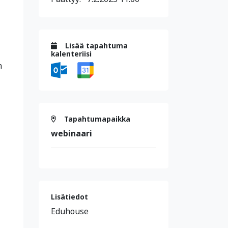
Lisää tapahtuma
kalenteriisi
n
Tapahtumapaikka
webinaari
Lisätiedot
Eduhouse