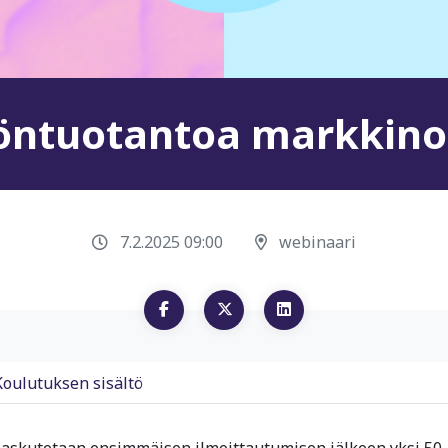
löntuotantoa markkinoi
7.2.2025 09:00
webinaari
Koulutuksen sisältö
 laskutetaan ensimmäisen ilmoittautumisen jälkeen yksi 50