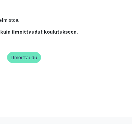
elmistoa.
kuin ilmoittaudut koulutukseen.
Ilmoittaudu