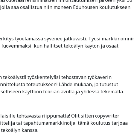
 jolla saa osallistua niin moneen Eduhousen koulutukseen
erkitys työelämässä syvenee jatkuvasti. Työsi markkinoinni
 luovemmaksi, kun hallitset tekoälyn käytön ja osaat
 tekoälystä työskentelyäsi tehostavan työkaverin
unnittelusta toteutukseen! Lähde mukaan, ja tutustut
selliseen käyttöön teorian avulla ja yhdessä tekemällä.
isille tehtävästä riippumatta! Olit sitten copywriter,
ittelija tai tapahtumamarkkinoija, tämä koulutus tarjoaa
n tekoälyn kanssa.