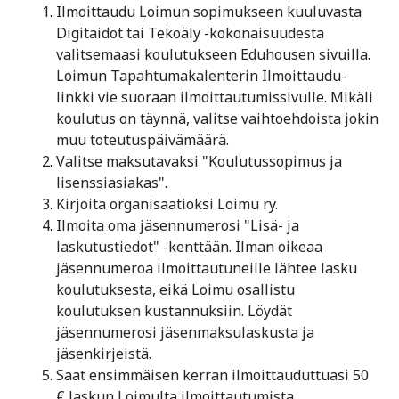
Ilmoittaudu Loimun sopimukseen kuuluvasta
Digitaidot tai Tekoäly -kokonaisuudesta
valitsemaasi koulutukseen Eduhousen sivuilla.
Loimun Tapahtumakalenterin Ilmoittaudu-
linkki vie suoraan ilmoittautumissivulle. Mikäli
koulutus on täynnä, valitse vaihtoehdoista jokin
muu toteutuspäivämäärä.
Valitse maksutavaksi "Koulutussopimus ja
lisenssiasiakas".
Kirjoita organisaatioksi Loimu ry.
Ilmoita oma jäsennumerosi "Lisä- ja
laskutustiedot" -kenttään. Ilman oikeaa
jäsennumeroa ilmoittautuneille lähtee lasku
koulutuksesta, eikä Loimu osallistu
koulutuksen kustannuksiin. Löydät
jäsennumerosi jäsenmaksulaskusta ja
jäsenkirjeistä.
Saat ensimmäisen kerran ilmoittauduttuasi 50
€ laskun Loimulta ilmoittautumista