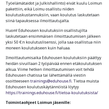
Työelämätaidot ja Julkishallinto) eivät kuulu Loimun
pakettiin, eikä Loimu osallistu niiden
koulutuskustannuksiin, vaan koulutus laskutetaan
siinä tapauksessa ilmoittautujalta.
Huom! Eduhousen koulutuksiin osallistujilta
laskutetaan ensimmäisen ilmoittautumisen jälkeen
yksi 50 €:n koulutuslisenssi, jolla saa osallistua niin
moneen koulutukseen kuin haluaa.
Ilmoittautumisaika Eduhousen koulutuksiin päättyy
heidän sivuillaan 2 työpäivää ennen etäkoulutuksen
alkua. Viime hetken ilmoittautumisen voit tehdä
Eduhousen chatissa tai lähettämällä viestin
osoitteeseen
trainings@eduhouse.fi
. Tietoa muista
Eduhousen koulutuskäytännöistä löytyy
https://trainings.eduhouse.fi/tietoa-koulutuksista/
Toimintaohjeet Loimun jäsenille: