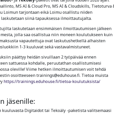
llinto, MS AI & Cloud Pro, MS AI & Cloudskills, Tietoturva 
lu Loimun tarjontaan eikä Loimu osallistu niiden
laskutetaan siinä tapauksessa ilmoittautujalta.
tujilta laskutetaan ensimmäisen ilmoittautumisen jälkeen
imesta, jolla saa osallistua niin moneen koulutukseen kuin
maksusta vapautettuja ovat laskutushetkellä alhaisten
sluokkiin 1-3 kuuluvat sekä vastavalmistuneet.
ksiin päättyy heidän sivuillaan 2 työpäivää ennen
een sattuessa kohdalle, peruutathan osallistumisesi
nossa oleville! Viime hetken ilmoittautumisen voit tehdä
iestin osoitteeseen trainings@eduhouse.fi. Tietoa muista
yy
https://trainings.eduhouse.fi/tietoa-koulutuksista/
 jäsenille:
uuluvasta Digitaidot tai Tekoäly -paketista valitsemaasi