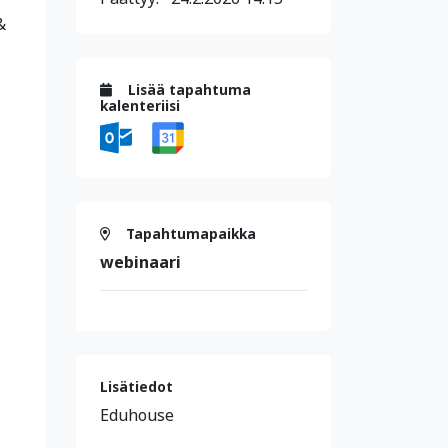
&
Lisää tapahtuma
kalenteriisi
Tapahtumapaikka
webinaari
Lisätiedot
Eduhouse