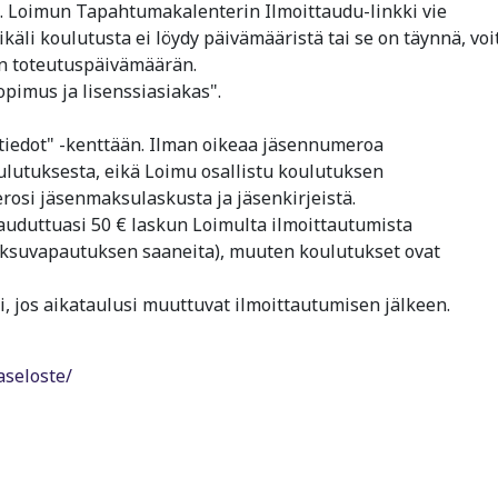
. Loimun Tapahtumakalenterin Ilmoittaudu-linkki vie
käli koulutusta ei löydy päivämääristä tai se on täynnä, voi
un toteutuspäivämäärän.
pimus ja lisenssiasiakas".
tiedot" -kenttään. Ilman oikeaa jäsennumeroa
oulutuksesta, eikä Loimu osallistu koulutuksen
osi jäsenmaksulaskusta ja jäsenkirjeistä.
auduttuasi 50 € laskun Loimulta ilmoittautumista
ksuvapautuksen saaneita), muuten koulutukset ovat
i, jos aikataulusi muuttuvat ilmoittautumisen jälkeen.
aseloste/