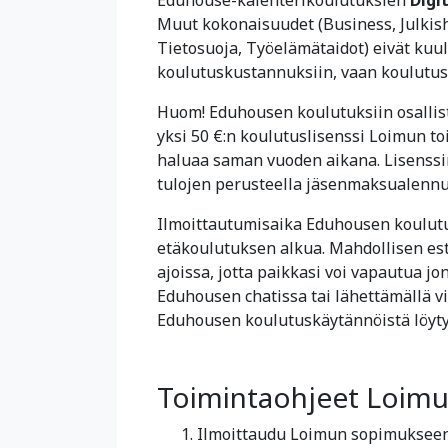
Muut kokonaisuudet (Business, Julkisha
Tietosuoja, Työelämätaidot) eivät kuu
koulutuskustannuksiin, vaan koulutus 
Huom! Eduhousen koulutuksiin osallis
yksi 50 €:n koulutuslisenssi Loimun to
haluaa saman vuoden aikana. Lisenssi
tulojen perusteella jäsenmaksualennu
Ilmoittautumisaika Eduhousen koulutu
etäkoulutuksen alkua. Mahdollisen est
ajoissa, jotta paikkasi voi vapautua jo
Eduhousen chatissa tai lähettämällä v
Eduhousen koulutuskäytännöistä löyt
Toimintaohjeet Loimun
Ilmoittaudu Loimun sopimukseen k