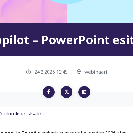
pilot – PowerPoint esi
24.2.2026 12:45
webinaari
Koulutuksen sisältö
taidot-
ja
Tekoäly
-paketit ovat tarjolla vuoden 2026 ajan.