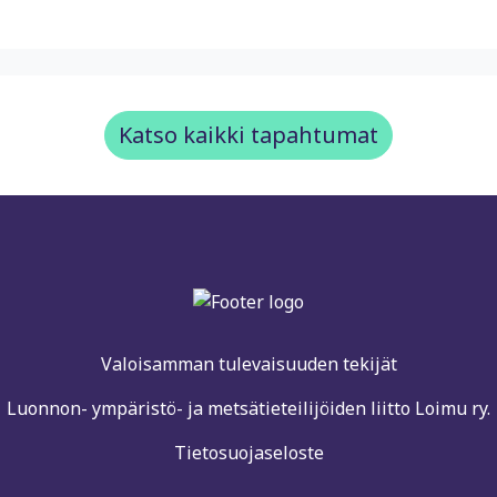
Katso kaikki tapahtumat
Valoisamman tulevaisuuden tekijät
Luonnon- ympäristö- ja metsätieteilijöiden liitto Loimu ry.
Tietosuojaseloste