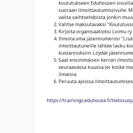
koulutukseen Eduhousen sivuilla
suoraan ilmoittautumissivulle. Mi
valita vaihtoehdoista jonkin mu
Valitse maksutavaksi "Koulutusso
Kirjoita organisaatioksi Loimu ry.
Ilmoita oma jäsennumerosi "Lisä
ilmoittautuneille lähtee lasku k
kustannuksiin. Löydät jäsennumer
Saat ensimmäisen kerran ilmoitt
seuraavassa kuussa (ei koske ma
ilmaisia.
Peruuta ajoissa ilmoittautumises
https://trainings.eduhouse.fi/tietosuoj