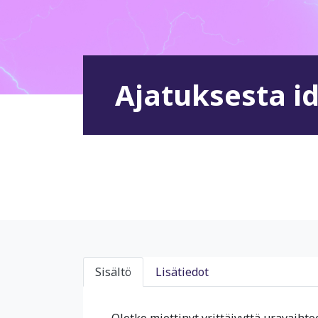
Ajatuksesta id
Sisältö
Lisätiedot
Oletko miettinyt yrittäjyyttä uravaihto