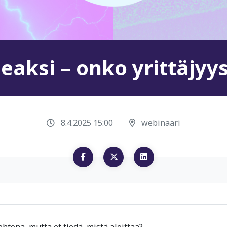
eaksi – onko yrittäjyy
8.4.2025 15:00
webinaari
ehtona, mutta et tiedä, mistä aloittaa?