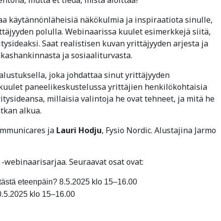
a käytännönläheisiä näkökulmia ja inspiraatiota sinulle,
ttäjyyden polulla. Webinaarissa kuulet esimerkkejä siitä,
sideaksi. Saat realistisen kuvan yrittäjyyden arjesta ja
iakashankinnasta ja sosiaaliturvasta.
alustuksella, joka johdattaa sinut yrittäjyyden
kuulet paneelikeskustelussa yrittäjien henkilökohtaisia
tysideansa, millaisia valintoja he ovat tehneet, ja mitä he
tkan alkua.
ommunicares ja
Lauri Hodju
, Fysio Nordic. Alustajina Jarmo
 -webinaarisarjaa. Seuraavat osat ovat:
 tästä eteenpäin? 8.5.2025 klo 15–16.00
0.5.2025 klo 15–16.00