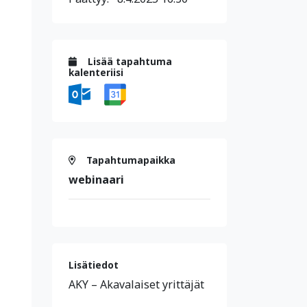
Lisää tapahtuma
kalenteriisi
Tapahtumapaikka
webinaari
Lisätiedot
AKY – Akavalaiset yrittäjät