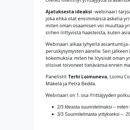
Ajatuksesta ideaksi
-webinaari tarjoa
joka ehkä otat ensimmäisiä askelia yri
miten oman osaamisen voi muuttaa yrity
siihen liittyvistä haasteista, kuten as
Webinaari alkaa lyhyellä asiantuntija-
peruskysymysten äärelle. Sen jälkeen 
kokemuksia: miten he löysivät oman yri
olisivat toivoneet tietävänsä ennen ma
Panelistit
Terhi Loimuneva
, Loimu C
Mäkelä ja Petra Bedda.
Webinaari on 1. osa Yrittäjyyden polku
2/3 Ideasta suunnitelmaksi – miten
3/3 Suunnitelmasta yritykseksi – 2