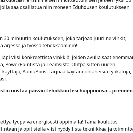
 jolla saa osallistua niin moneen Eduhousen koulutukseen
 30 minuutin koulutukseen, joka tarjoaa juuri ne vinkit,
ia arjessa ja työssä tehokkaammin!
läpi viisi konkreettista vinkkiä, joiden avulla saat enemmä
ta, PowerPointista ja Teamsista. Olitpa sitten uuden
t käyttäjä, AamuBoost tarjoaa käytännönläheisiä työkaluja,
asi.
stin nostaa päivän tehokkuutesi huippuunsa – jo ennen
ettyä työpäivä energisesti oppimalla! Tämä koulutus
intaan ja opit siellä viisi hyödyllistä tekniikkaa ja toiminto