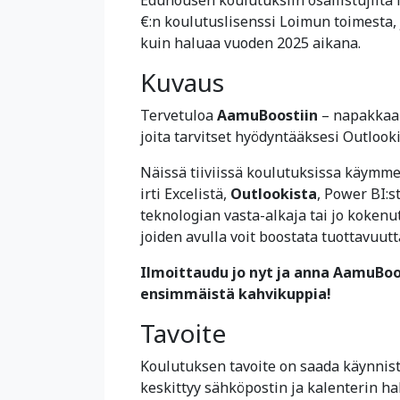
€:n koulutuslisenssi Loimun toimesta,
kuin haluaa vuoden 2025 aikana.
Kuvaus
Tervetuloa
AamuBoostiin
– napakkaan
joita tarvitset hyödyntääksesi Outlook
Näissä tiiviissä koulutuksissa käymme 
irti Excelistä,
Outlookista
, Power BI:s
teknologian vasta-alkaja tai jo kokenu
joiden avulla voit boostata tuottavuutt
Ilmoittaudu jo nyt ja anna AamuBoo
ensimmäistä kahvikuppia!
Tavoite
Koulutuksen tavoite on saada käynnist
keskittyy sähköpostin ja kalenterin hall