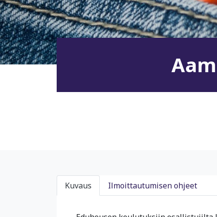
Aamu
Kuvaus
Ilmoittautumisen ohjeet
Eduhousen koulutuksiin osallistujilta