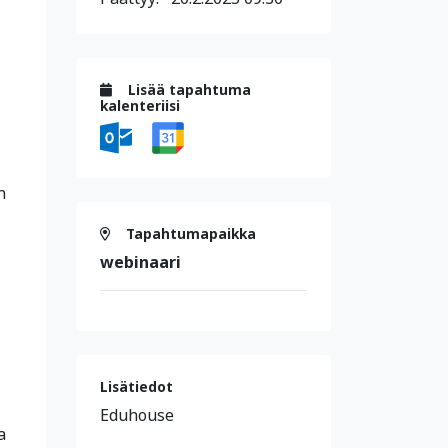
Lisää tapahtuma
kalenteriisi
n
Tapahtumapaikka
webinaari
Lisätiedot
Eduhouse
a