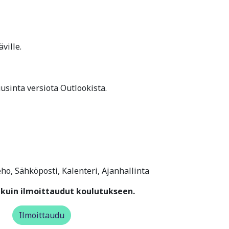
ville.
sinta versiota Outlookista.
eho, Sähköposti, Kalenteri, Ajanhallinta
kuin ilmoittaudut koulutukseen.
Ilmoittaudu