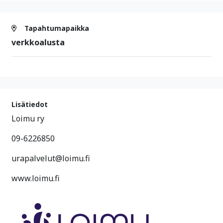
Tapahtumapaikka
verkkoalusta
Lisätiedot
Loimu ry
09-6226850
urapalvelut@loimu.fi
www.loimu.fi