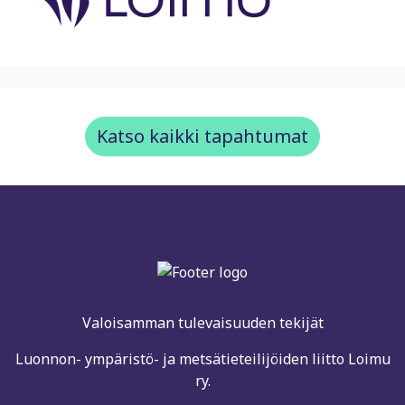
Katso kaikki tapahtumat
Valoisamman tulevaisuuden tekijät
Luonnon- ympäristö- ja metsätieteilijöiden liitto Loimu
ry.