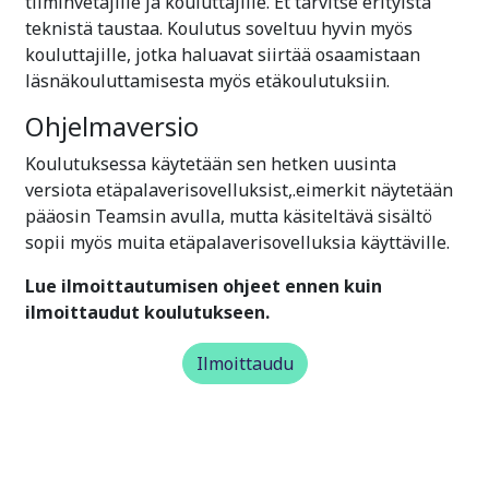
tiiminvetäjille ja kouluttajille. Et tarvitse erityistä
teknistä taustaa. Koulutus soveltuu hyvin myös
kouluttajille, jotka haluavat siirtää osaamistaan
läsnäkouluttamisesta myös etäkoulutuksiin.
Ohjelmaversio
Koulutuksessa käytetään sen hetken uusinta
versiota etäpalaverisovelluksist,.eimerkit näytetään
pääosin Teamsin avulla, mutta käsiteltävä sisältö
sopii myös muita etäpalaverisovelluksia käyttäville.
Lue ilmoittautumisen ohjeet ennen kuin
ilmoittaudut koulutukseen.
Ilmoittaudu