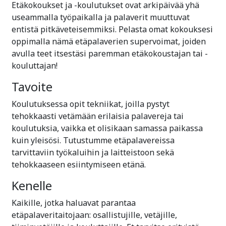
Etäkokoukset ja -koulutukset ovat arkipäivää yhä
useammalla työpaikalla ja palaverit muuttuvat
entistä pitkäveteisemmiksi. Pelasta omat kokouksesi
oppimalla nämä etäpalaverien supervoimat, joiden
avulla teet itsestäsi paremman etäkokoustajan tai -
kouluttajan!
Tavoite
Koulutuksessa opit tekniikat, joilla pystyt
tehokkaasti vetämään erilaisia palavereja tai
koulutuksia, vaikka et olisikaan samassa paikassa
kuin yleisösi. Tutustumme etäpalavereissa
tarvittaviin työkaluihin ja laitteistoon sekä
tehokkaaseen esiintymiseen etänä.
Kenelle
Kaikille, jotka haluavat parantaa
etäpalaveritaitojaan: osallistujille, vetäjille,