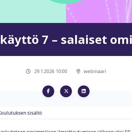
käyttö 7 – salaiset o
29.1.2026 10:00
webinaari
Koulutuksen sisältö
 laskutetaan ensimmäisen ilmoittautumisen jälkeen yksi 50