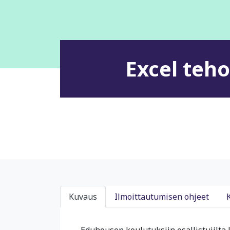
Excel teho
Kuvaus
Ilmoittautumisen ohjeet
Eduhousen koulutuksiin osallistujilta