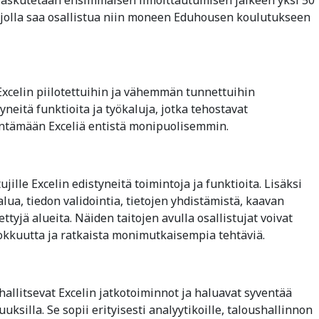
 jolla saa osallistua niin moneen Eduhousen koulutukseen
Excelin piilotettuihin ja vähemmän tunnettuihin
neitä funktioita ja työkaluja, jotka tehostavat
yntämään Exceliä entistä monipuolisemmin.
jille Excelin edistyneitä toimintoja ja funktioita. Lisäksi
, tiedon validointia, tietojen yhdistämistä, kaavan
ettyjä alueita. Näiden taitojen avulla osallistujat voivat
okkuutta ja ratkaista monimutkaisempia tehtäviä.
hallitsevat Excelin jatkotoiminnot ja haluavat syventää
silla. Se sopii erityisesti analyytikoille, taloushallinnon