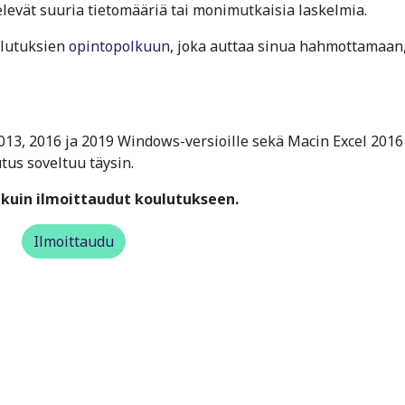
ttelevät suuria tietomääriä tai monimutkaisia laskelmia.
ulutuksien
opintopolkuun
, joka auttaa sinua hahmottamaan
013, 2016 ja 2019 Windows-versioille sekä Macin Excel 2016
utus soveltuu täysin.
kuin ilmoittaudut koulutukseen.
Ilmoittaudu