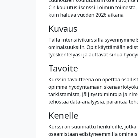
€:n koulutuslisenssi Loimun toimesta,
kuin haluaa vuoden 2026 aikana.
Kuvaus
Tällä intensiivikurssilla syvennymme 
ominaisuuksiin. Opit käyttämään edisty
työskentelyäsi ja auttavat sinua hyöd
Tavoite
Kurssin tavoitteena on opettaa osallistu
opimme hyödyntämään skenaariotyökalua
tarkistamista, jäljitystoimintoja ja nim
tehostaa data-analyysiä, parantaa teh
Kenelle
Kurssi on suunnattu henkilöille, jotka 
osaamistaan edistyneemmillä ominaisuuk