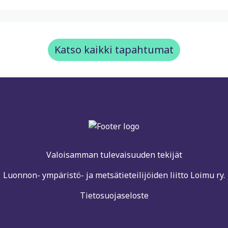
Katso kaikki tapahtumat
Valoisamman tulevaisuuden tekijät
Luonnon- ympäristö- ja metsätieteilijöiden liitto Loimu ry.
Tietosuojaseloste