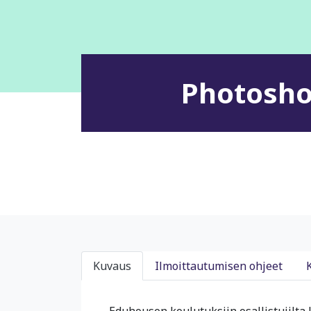
Photoshop
Kuvaus
Ilmoittautumisen ohjeet
Eduhousen koulutuksiin osallistujilta