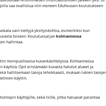
 jolla saa osallistua niin moneen Eduhousen koulutukseen
kata vain tiettyjä yksityiskohtia, esimerkiksi kun
uvasta toiseen. Koulutussarjan
kolmannessa
jen hallintaa.
käytön monipuolisessa kuvankäsittelyssä. Kolmannessa
en käyttöä. Opit eristämään kuvasta halutut alueet ja
 sekä hallitsemaan tasoja tehokkaasti, mukaan lukien tasoje
telmien käytön.
otoshopin käyttäjille, sekä niille, jotka haluavat parantaa