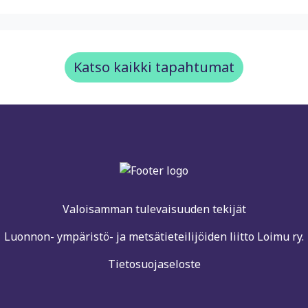
Katso kaikki tapahtumat
Valoisamman tulevaisuuden tekijät
Luonnon- ympäristö- ja metsätieteilijöiden liitto Loimu ry.
Tietosuojaseloste