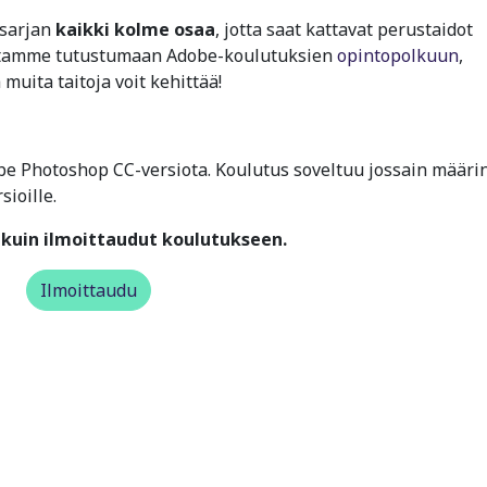
ssarjan
kaikki kolme osaa
, jotta saat kattavat perustaidot
ustamme tutustumaan Adobe-koulutuksien
opintopolkuun
,
uita taitoja voit kehittää!
 Photoshop CC-versiota. Koulutus soveltuu jossain määri
ioille.
kuin ilmoittaudut koulutukseen.
Ilmoittaudu