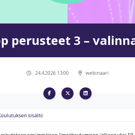
 perusteet 3 – valinna
24.4.2026 13:00
webinaari
Koulutuksen sisältö
 laskutetaan ensimmäisen ilmoittautumisen jälkeen yksi 50