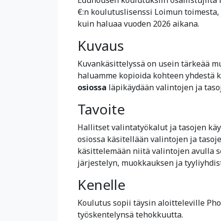
€:n koulutuslisenssi Loimun toimesta,
kuin haluaa vuoden 2026 aikana.
Kuvaus
Kuvankäsittelyssä on usein tärkeää muo
haluamme kopioida kohteen yhdestä k
osiossa
läpikäydään valintojen ja taso
Tavoite
Hallitset valintatyökalut ja tasojen 
osiossa käsitellään valintojen ja tasoj
käsittelemään niitä valintojen avulla
järjestelyn, muokkauksen ja tyyliyhdis
Kenelle
Koulutus sopii täysin aloitteleville Ph
työskentelynsä tehokkuutta.