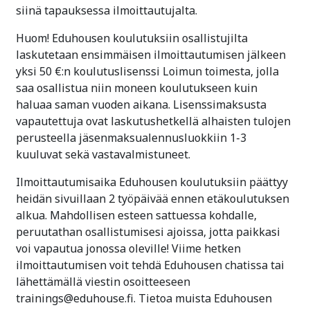
siinä tapauksessa ilmoittautujalta.
Huom! Eduhousen koulutuksiin osallistujilta
laskutetaan ensimmäisen ilmoittautumisen jälkeen
yksi 50 €:n koulutuslisenssi Loimun toimesta, jolla
saa osallistua niin moneen koulutukseen kuin
haluaa saman vuoden aikana. Lisenssimaksusta
vapautettuja ovat laskutushetkellä alhaisten tulojen
perusteella jäsenmaksualennusluokkiin 1-3
kuuluvat sekä vastavalmistuneet.
Ilmoittautumisaika Eduhousen koulutuksiin päättyy
heidän sivuillaan 2 työpäivää ennen etäkoulutuksen
alkua. Mahdollisen esteen sattuessa kohdalle,
peruutathan osallistumisesi ajoissa, jotta paikkasi
voi vapautua jonossa oleville! Viime hetken
ilmoittautumisen voit tehdä Eduhousen chatissa tai
lähettämällä viestin osoitteeseen
trainings@eduhouse.fi. Tietoa muista Eduhousen