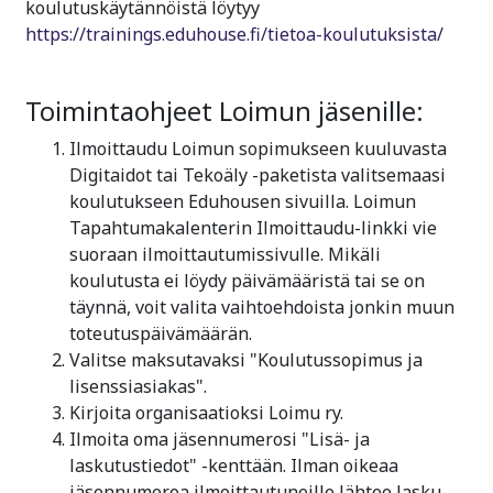
koulutuskäytännöistä löytyy
https://trainings.eduhouse.fi/tietoa-koulutuksista/
Toimintaohjeet Loimun jäsenille:
Ilmoittaudu Loimun sopimukseen kuuluvasta
Digitaidot tai Tekoäly -paketista valitsemaasi
koulutukseen Eduhousen sivuilla. Loimun
Tapahtumakalenterin Ilmoittaudu-linkki vie
suoraan ilmoittautumissivulle. Mikäli
koulutusta ei löydy päivämääristä tai se on
täynnä, voit valita vaihtoehdoista jonkin muun
toteutuspäivämäärän.
Valitse maksutavaksi "Koulutussopimus ja
lisenssiasiakas".
Kirjoita organisaatioksi Loimu ry.
Ilmoita oma jäsennumerosi "Lisä- ja
laskutustiedot" -kenttään. Ilman oikeaa
jäsennumeroa ilmoittautuneille lähtee lasku