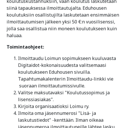
koulutuskustannuksiin, vaan koulutus laskutetaan
siinä tapauksessa ilmoittautujalta. Eduhousen
koulutuksiin osallistujilta laskutetaan ensimmäisen
ilmoittautumisen jälkeen yksi 50 €:n vuosilisenssi,
jolla saa osallistua niin moneen koulutukseen kuin
haluaa.
Toimintaohjeet:
Ilmoittaudu Loimun sopimukseen kuuluvasta
Digitaidot-kokonaisuudesta valitsemaasi
koulutukseen Eduhousen sivuilla.
Tapahtumakalenterin Ilmoittaudu-linkki vie
suoraan ilmoittautumissivulle.
Valitse maksutavaksi "Koulutussopimus ja
lisenssiasiakas".
Kirjoita organisaatioksi Loimu ry.
Ilmoita oma jäsennumerosi "Lisä- ja
laskutustiedot" -kenttään. Ilman oikeaa
jäsennumeroa ilmoittautuneille lähtee lasku