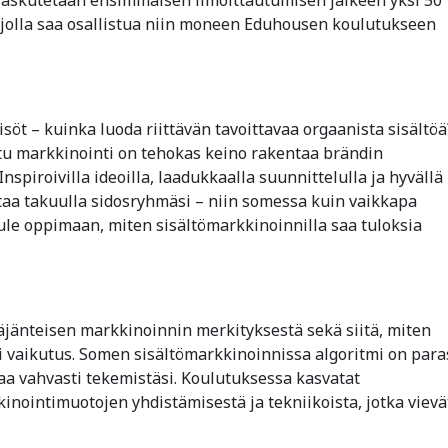
 jolla saa osallistua niin moneen Eduhousen koulutukseen
söt – kuinka luoda riittävän tavoittavaa orgaanista sisältöä
ettu markkinointi on tehokas keino rakentaa brändin
nspiroivilla ideoilla, laadukkaalla suunnittelulla ja hyvällä
ttaa takuulla sidosryhmäsi – niin somessa kuin vaikkapa
Tule oppimaan, miten sisältömarkkinoinnilla saa tuloksia
käjänteisen markkinoinnin merkityksestä sekä siitä, miten
ri vaikutus. Somen sisältömarkkinoinnissa algoritmi on para
jaa vahvasti tekemistäsi. Koulutuksessa kasvatat
inointimuotojen yhdistämisestä ja tekniikoista, jotka vievä