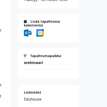
Lisää tapahtuma
kalenteriisi
?
Tapahtumapaikka
webinaari
s
Lisätiedot
t
Eduhouse