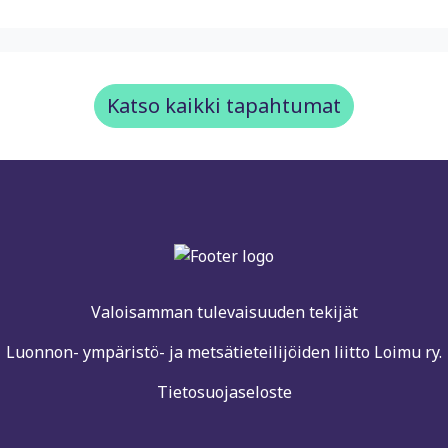
Katso kaikki tapahtumat
Valoisamman tulevaisuuden tekijät
Luonnon- ympäristö- ja metsätieteilijöiden liitto Loimu ry.
Tietosuojaseloste