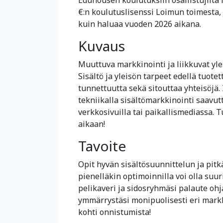
€:n koulutuslisenssi Loimun toimesta,
kuin haluaa vuoden 2026 aikana.
Kuvaus
Muuttuva markkinointi ja liikkuvat ylei
Sisältö ja yleisön tarpeet edellä tuot
tunnettuutta sekä sitouttaa yhteisöjä. I
tekniikalla sisältömarkkinointi saavu
verkkosivuilla tai paikallismediassa. 
aikaan!
Tavoite
Opit hyvän sisältösuunnittelun ja pit
pienelläkin optimoinnilla voi olla suu
pelikaveri ja sidosryhmäsi palaute oh
ymmärrystäsi monipuolisesti eri markk
kohti onnistumista!