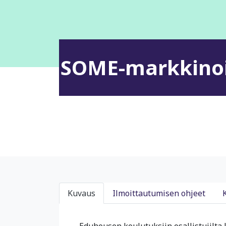
SOME-markkinoin
Kuvaus
Ilmoittautumisen ohjeet
Eduhousen koulutuksiin osallistujilta