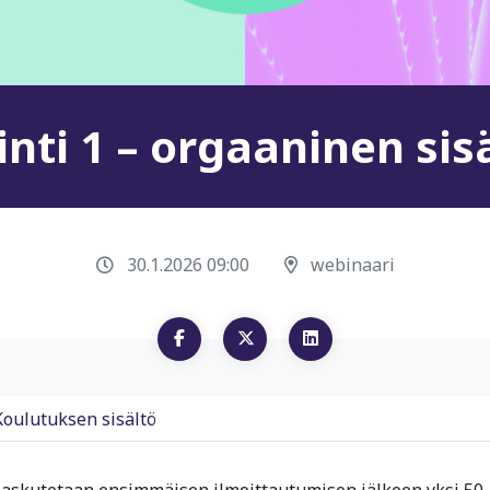
ti 1 – orgaaninen sis
30.1.2026 09:00
webinaari
Koulutuksen sisältö
 laskutetaan ensimmäisen ilmoittautumisen jälkeen yksi 50