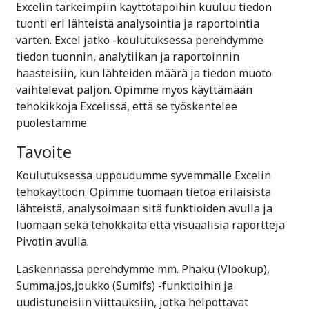
Excelin tärkeimpiin käyttötapoihin kuuluu tiedon
tuonti eri lähteistä analysointia ja raportointia
varten. Excel jatko -koulutuksessa perehdymme
tiedon tuonnin, analytiikan ja raportoinnin
haasteisiin, kun lähteiden määrä ja tiedon muoto
vaihtelevat paljon. Opimme myös käyttämään
tehokikkoja Excelissä, että se työskentelee
puolestamme.
Tavoite
Koulutuksessa uppoudumme syvemmälle Excelin
tehokäyttöön. Opimme tuomaan tietoa erilaisista
lähteistä, analysoimaan sitä funktioiden avulla ja
luomaan sekä tehokkaita että visuaalisia raportteja
Pivotin avulla.
Laskennassa perehdymme mm. Phaku (Vlookup),
Summa.jos,joukko (Sumifs) -funktioihin ja
uudistuneisiin viittauksiin, jotka helpottavat