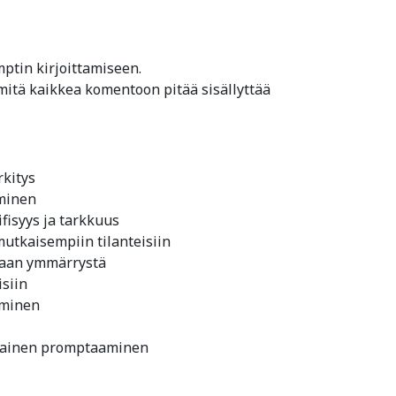
ptin kirjoittamiseen.
mitä kaikkea komentoon pitää sisällyttää
kitys
äminen
fisyys ja tarkkuus
tkaisempiin tilanteisiin
maan ymmärrystä
isiin
aminen
ohjainen promptaaminen