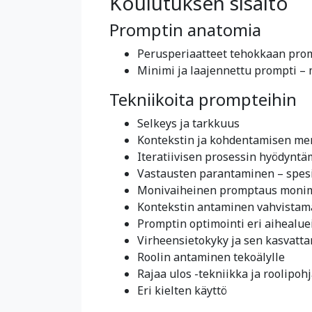
Koulutuksen sisältö
Promptin anatomia
Perusperiaatteet tehokkaan prom
Minimi ja laajennettu prompti – 
Tekniikoita prompteihin
Selkeys ja tarkkuus
Kontekstin ja kohdentamisen mer
Iteratiivisen prosessin hyödynt
Vastausten parantaminen – spesi
Monivaiheinen promptaus monimu
Kontekstin antaminen vahvista
Promptin optimointi eri aihealue
Virheensietokyky ja sen kasvatt
Roolin antaminen tekoälylle
Rajaa ulos -tekniikka ja roolip
Eri kielten käyttö