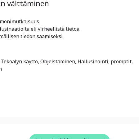
den välttäminen
en monimutkaisuus
sinaatioita eli virheellistä tietoa.
mällisen tiedon saamiseksi.
Tekoälyn käyttö, Ohjeistaminen, Hallusinointi, promptit,
n