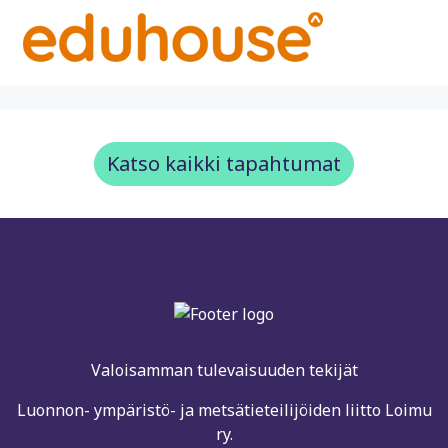
Katso kaikki tapahtumat
Valoisamman tulevaisuuden tekijät
Luonnon- ympäristö- ja metsätieteilijöiden liitto Loimu
ry.