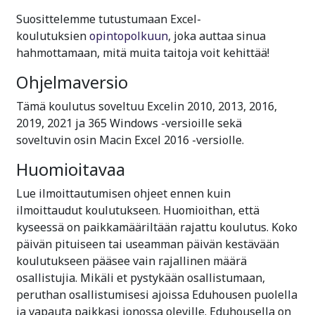
Suosittelemme tutustumaan Excel-
koulutuksien
opintopolkuun
, joka auttaa sinua
hahmottamaan, mitä muita taitoja voit kehittää!
Ohjelmaversio
Tämä koulutus soveltuu Excelin 2010, 2013, 2016,
2019, 2021 ja 365 Windows -versioille sekä
soveltuvin osin Macin Excel 2016 -versiolle.
Huomioitavaa
Lue ilmoittautumisen ohjeet ennen kuin
ilmoittaudut koulutukseen. Huomioithan, että
kyseessä on paikkamääriltään rajattu koulutus. Koko
päivän pituiseen tai useamman päivän kestävään
koulutukseen pääsee vain rajallinen määrä
osallistujia. Mikäli et pystykään osallistumaan,
peruthan osallistumisesi ajoissa Eduhousen puolella
ja vapauta paikkasi jonossa oleville. Eduhousella on