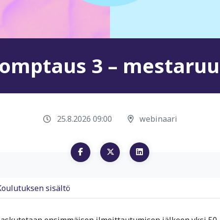
omptaus 3 – mestaru
25.8.2026 09:00
webinaari
Koulutuksen sisältö
 laskutetaan ensimmäisen ilmoittautumisen jälkeen yksi 50