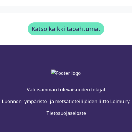
Katso kaikki tapahtumat
Valoisamman tulevaisuuden tekijät
Luonnon- ympäristö- ja metsätieteilijöiden liitto Loimu ry.
Tietosuojaseloste