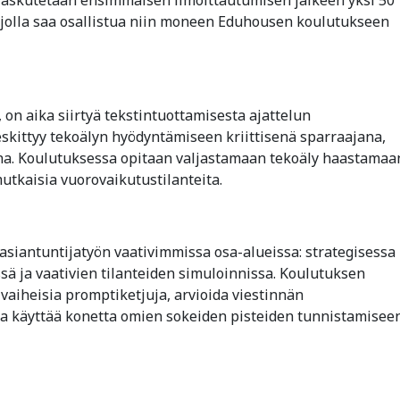
 jolla saa osallistua niin moneen Eduhousen koulutukseen
on aika siirtyä tekstintuottamisesta ajattelun
kittyy tekoälyn hyödyntämiseen kriittisenä sparraajana,
na. Koulutuksessa opitaan valjastamaan tekoäly haastamaa
tkaisia vuorovaikutustilanteita.
asiantuntijatyön vaativimmissa osa-alueissa: strategisessa
sä ja vaativien tilanteiden simuloinnissa. Koulutuksen
vaiheisia promptiketjuja, arvioida viestinnän
 ja käyttää konetta omien sokeiden pisteiden tunnistamisee