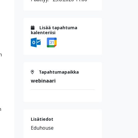
Lisää tapahtuma
kalenteriisi
n
Tapahtumapaikka
webinaari
n
Lisätiedot
Eduhouse