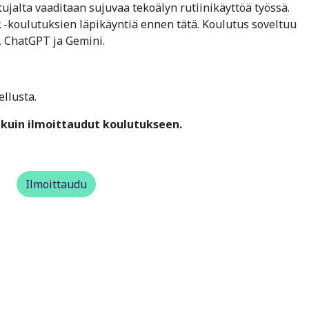
stujalta vaaditaan sujuvaa tekoälyn rutiinikäyttöä työssä.
2
-koulutuksien läpikäyntiä ennen tätä. Koulutus soveltuu
t, ChatGPT ja Gemini.
ellusta.
kuin ilmoittaudut koulutukseen.
Ilmoittaudu