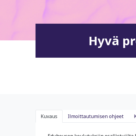
Hyvä pr
Kuvaus
Ilmoittautumisen ohjeet
Eduhousen koulutuksiin osallistujilta