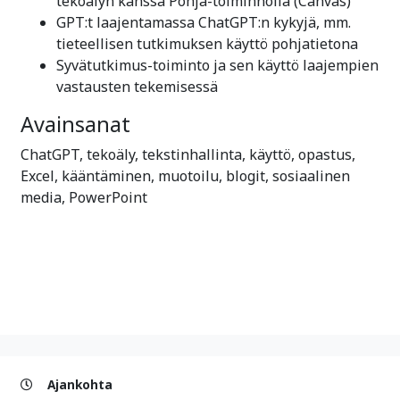
tekoälyn kanssa Pohja-toiminnolla (Canvas)
GPT:t laajentamassa ChatGPT:n kykyjä, mm.
tieteellisen tutkimuksen käyttö pohjatietona
Syvätutkimus-toiminto ja sen käyttö laajempien
vastausten tekemisessä
Avainsanat
ChatGPT, tekoäly, tekstinhallinta, käyttö, opastus,
Excel, kääntäminen, muotoilu, blogit, sosiaalinen
media, PowerPoint
Ajankohta