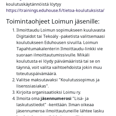
koulutuskäytännöistä löytyy
https://trainings.eduhouse.fi/tietoa-koulutuksista/
Toimintaohjeet Loimun jäsenille:
Ilmoittaudu Loimun sopimukseen kuuluvasta
Digitaidot tai Tekoäly -paketista valitsemaasi
koulutukseen Eduhousen sivuilla. Loimun
Tapahtumakalenterin Ilmoittaudu-linkki vie
suoraan ilmoittautumissivulle. Mikäli
koulutusta ei löydy päivämääristä tai se on
täynnä, voit valita vaihtoehdoista jokin muu
toteutuspäivämäärä.
Valitse maksutavaksi "Koulutussopimus ja
lisenssiasiakas".
Kirjoita organisaatioksi Loimu ry.
Ilmoita oma
jäsennumerosi
"Lisä- ja
laskutustiedot" -kenttään. Ilman oikeaa
jäsennumeroa ilmoittautuneille lähtee lasku