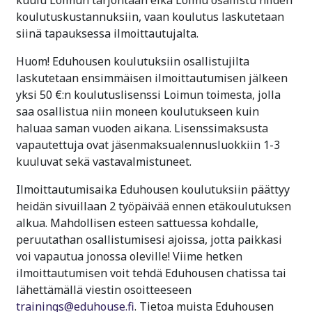
koulutuskustannuksiin, vaan koulutus laskutetaan
siinä tapauksessa ilmoittautujalta.
Huom! Eduhousen koulutuksiin osallistujilta
laskutetaan ensimmäisen ilmoittautumisen jälkeen
yksi 50 €:n koulutuslisenssi Loimun toimesta, jolla
saa osallistua niin moneen koulutukseen kuin
haluaa saman vuoden aikana. Lisenssimaksusta
vapautettuja ovat jäsenmaksualennusluokkiin 1-3
kuuluvat sekä vastavalmistuneet.
Ilmoittautumisaika Eduhousen koulutuksiin päättyy
heidän sivuillaan 2 työpäivää ennen etäkoulutuksen
alkua. Mahdollisen esteen sattuessa kohdalle,
peruutathan osallistumisesi ajoissa, jotta paikkasi
voi vapautua jonossa oleville! Viime hetken
ilmoittautumisen voit tehdä Eduhousen chatissa tai
lähettämällä viestin osoitteeseen
trainings@eduhouse.fi
. Tietoa muista Eduhousen