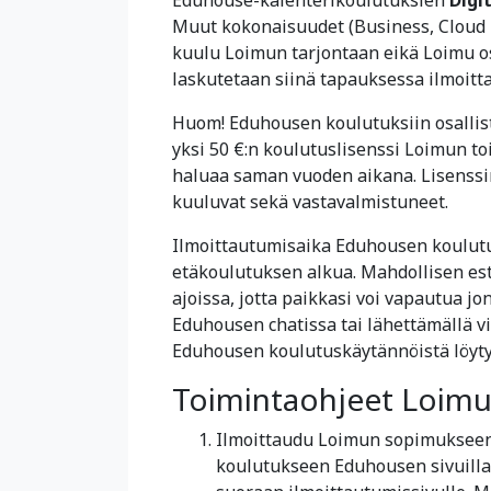
Muut kokonaisuudet (Business, Cloud Pr
kuulu Loimun tarjontaan eikä Loimu os
laskutetaan siinä tapauksessa ilmoitta
Huom! Eduhousen koulutuksiin osallis
yksi 50 €:n koulutuslisenssi Loimun to
haluaa saman vuoden aikana. Lisenss
kuuluvat sekä vastavalmistuneet.
Ilmoittautumisaika Eduhousen koulutu
etäkoulutuksen alkua. Mahdollisen est
ajoissa, jotta paikkasi voi vapautua jo
Eduhousen chatissa tai lähettämällä v
Eduhousen koulutuskäytännöistä löyt
Toimintaohjeet Loimun
Ilmoittaudu Loimun sopimukseen k
koulutukseen Eduhousen sivuilla