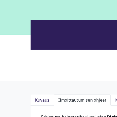
Kuvaus
Ilmoittautumisen ohjeet
Eduhouse-kalenterikoulutuksien
Digi