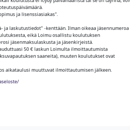
käli koulutusta ei löydy päivämääristä tai se on täynnä, voi
toteutuspäivämäärä.
pimus ja lisenssiasiakas".
ä- ja laskutustiedot" -kenttään. Ilman oikeaa jäsennumeroa
oulutuksesta, eikä Loimu osallistu koulutuksen
osi jäsenmaksulaskusta ja jäsenkirjeistä.
auduttuasi 50 € laskun Loimulta ilmoittautumista
ksuvapautuksen saaneita), muuten koulutukset ovat
 jos aikataulusi muuttuvat ilmoittautumisen jälkeen.
aseloste/