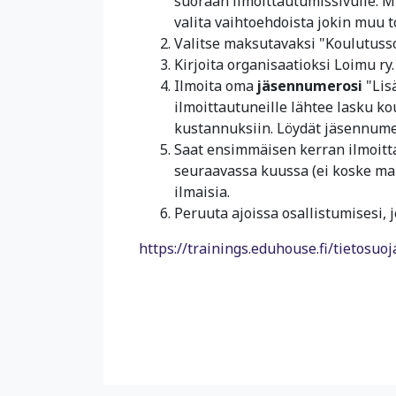
suoraan ilmoittautumissivulle. Mi
valita vaihtoehdoista jokin muu 
Valitse maksutavaksi "Koulutusso
Kirjoita organisaatioksi Loimu ry.
Ilmoita oma
jäsennumerosi
"Lis
ilmoittautuneille lähtee lasku k
kustannuksiin. Löydät jäsennumer
Saat ensimmäisen kerran ilmoitt
seuraavassa kuussa (ei koske ma
ilmaisia.
Peruuta ajoissa osallistumisesi,
https://trainings.eduhouse.fi/tietosuoj