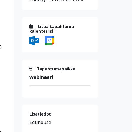
Lisää tapahtuma
kalenteriisi
3
Tapahtumapaikka
webinaari
Lisätiedot
Eduhouse