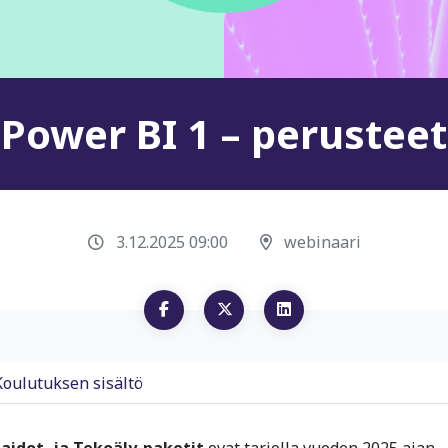
Power BI 1 – perusteet
3.12.2025 09:00
webinaari
Koulutuksen sisältö
taidot- ja Tekoäly-paketit
ovat tarjolla vuoden 2025 ajan.