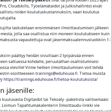
o, Cloudskills, Työelämätaidot ja Julkishallinto) eivät
allistu niiden koulutuskustannuksiin, vaan koulutus
utujalta.
tujilta laskutetaan ensimmäisen ilmoittautumisen jälkeen
imesta, jolla saa osallistua niin moneen koulutukseen kuin
imaksusta vapautettuja ovat jäsenmaksualennusluokkiin 1-
ksiin päättyy heidän sivuillaan 2 työpäivää ennen
een sattuessa kohdalle, peruutathan osallistumisesi
nossa oleville! Viime hetken ilmoittautumisen voit tehdä
iestin osoitteeseen
trainings@eduhouse.fi
. Tietoa muista
yy
https://trainings.eduhouse.fi/tietoa-koulutuksista/
 jäsenille:
uuluvasta Digitaidot tai Tekoäly -paketista valitsemaasi
. Loimun Tapahtumakalenterin Ilmoittaudu-linkki vie