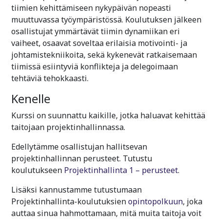
tiimien kehittämiseen nykypäivän nopeasti
muuttuvassa työympäristössä. Koulutuksen jälkeen
osallistujat ymmärtävät tiimin dynamiikan eri
vaiheet, osaavat soveltaa erilaisia motivointi- ja
johtamistekniikoita, sekä kykenevät ratkaisemaan
tiimissä esiintyviä konflikteja ja delegoimaan
tehtäviä tehokkaasti.
Kenelle
Kurssi on suunnattu kaikille, jotka haluavat kehittää
taitojaan projektinhallinnassa.
Edellytämme osallistujan hallitsevan
projektinhallinnan perusteet. Tutustu
koulutukseen
Projektinhallinta 1 – perusteet
.
Lisäksi kannustamme tutustumaan
Projektinhallinta-koulutuksien
opintopolkuun
, joka
auttaa sinua hahmottamaan, mitä muita taitoja voit