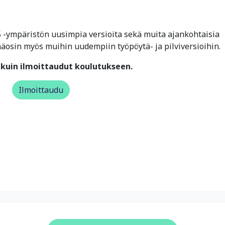
 -ympäristön uusimpia versioita sekä muita ajankohtaisia
pääosin myös muihin uudempiin työpöytä- ja pilviversioihin.
kuin ilmoittaudut koulutukseen.
Ilmoittaudu