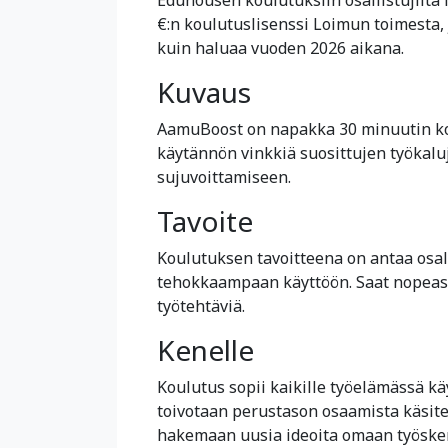
€:n koulutuslisenssi Loimun toimesta,
kuin haluaa vuoden 2026 aikana.
Kuvaus
AamuBoost on napakka 30 minuutin koul
käytännön vinkkiä suosittujen työkaluj
sujuvoittamiseen.
Tavoite
Koulutuksen tavoitteena on antaa osalli
tehokkaampaan käyttöön. Saat nopeasti
työtehtäviä.
Kenelle
Koulutus sopii kaikille työelämässä käy
toivotaan perustason osaamista käsite
hakemaan uusia ideoita omaan työske