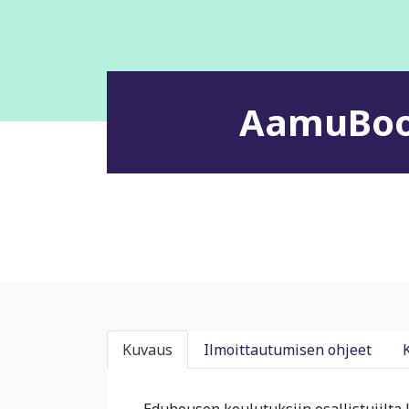
AamuBoos
Kuvaus
Ilmoittautumisen ohjeet
Eduhousen koulutuksiin osallistujilta