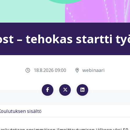
t – tehokas startti ty
18.8.2026 09:00
webinaari
Koulutuksen sisältö
 laskutetaan ensimmäisen ilmoittautumisen jälkeen yksi 50