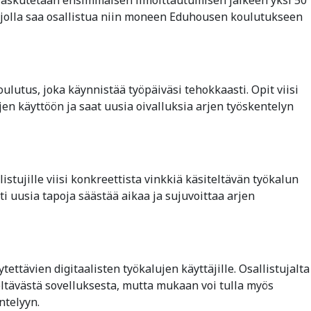
 jolla saa osallistua niin moneen Eduhousen koulutukseen
utus, joka käynnistää työpäiväsi tehokkaasti. Opit viisi
en käyttöön ja saat uusia oivalluksia arjen työskentelyn
stujille viisi konkreettista vinkkiä käsiteltävän työkalun
 uusia tapoja säästää aikaa ja sujuvoittaa arjen
tettävien digitaalisten työkalujen käyttäjille. Osallistujalta
ltävästä sovelluksesta, mutta mukaan voi tulla myös
ntelyyn.