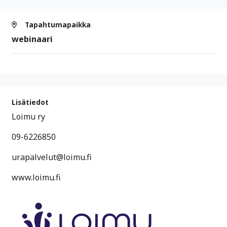
Tapahtumapaikka
webinaari
Lisätiedot
Loimu ry
09-6226850
urapalvelut@loimu.fi
www.loimu.fi