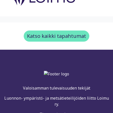
Katso kaikki tapahtumat
Valoisamman tulevaisuuden tekijät
Luonnon- ympäristö- ja metsätieteilijöiden liitto Loimu
ry.