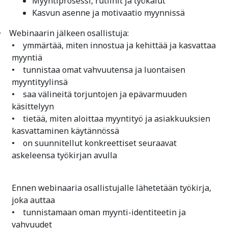
Myyntiprosessi, rutiinit ja työkalut
Kasvun asenne ja motivaatio myynnissä
· Webinaarin jälkeen osallistuja:
• ymmärtää, miten innostua ja kehittää ja kasvattaa
myyntiä
• tunnistaa omat vahvuutensa ja luontaisen
myyntityylinsä
• saa välineitä torjuntojen ja epävarmuuden
käsittelyyn
• tietää, miten aloittaa myyntityö ja asiakkuuksien
kasvattaminen käytännössä
• on suunnitellut konkreettiset seuraavat
askeleensa työkirjan avulla
Ennen webinaaria osallistujalle lähetetään työkirja,
joka auttaa
• tunnistamaan oman myynti-identiteetin ja
vahvuudet