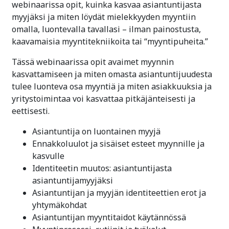
webinaarissa opit, kuinka kasvaa asiantuntijasta
myyjäksi ja miten löydät mielekkyyden myyntiin
omalla, luontevalla tavallasi – ilman painostusta,
kaavamaisia myyntitekniikoita tai “myyntipuheita.”
Tässä webinaarissa opit avaimet myynnin
kasvattamiseen ja miten omasta asiantuntijuudesta
tulee luonteva osa myyntiä ja miten asiakkuuksia ja
yritystoimintaa voi kasvattaa pitkäjänteisesti ja
eettisesti.
Asiantuntija on luontainen myyjä
Ennakkoluulot ja sisäiset esteet myynnille ja
kasvulle
Identiteetin muutos: asiantuntijasta
asiantuntijamyyjäksi
Asiantuntijan ja myyjän identiteettien erot ja
yhtymäkohdat
Asiantuntijan myyntitaidot käytännössä