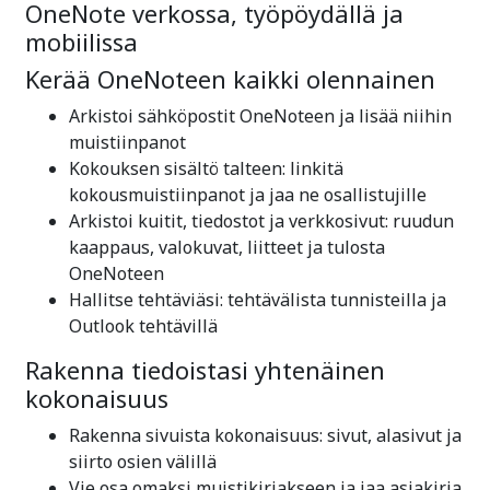
OneNote verkossa, työpöydällä ja
mobiilissa
Kerää OneNoteen kaikki olennainen
Arkistoi sähköpostit OneNoteen ja lisää niihin
muistiinpanot
Kokouksen sisältö talteen: linkitä
kokousmuistiinpanot ja jaa ne osallistujille
Arkistoi kuitit, tiedostot ja verkkosivut: ruudun
kaappaus, valokuvat, liitteet ja tulosta
OneNoteen
Hallitse tehtäviäsi: tehtävälista tunnisteilla ja
Outlook tehtävillä
Rakenna tiedoistasi yhtenäinen
kokonaisuus
Rakenna sivuista kokonaisuus: sivut, alasivut ja
siirto osien välillä
Vie osa omaksi muistikirjakseen ja jaa asiakirja