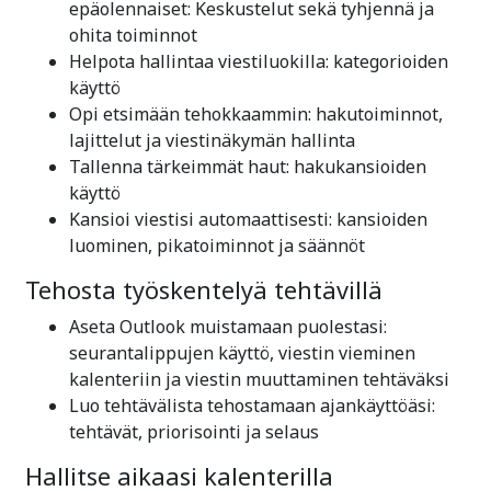
epäolennaiset: Keskustelut sekä tyhjennä ja
ohita toiminnot
Helpota hallintaa viestiluokilla: kategorioiden
käyttö
Opi etsimään tehokkaammin: hakutoiminnot,
lajittelut ja viestinäkymän hallinta
Tallenna tärkeimmät haut: hakukansioiden
käyttö
Kansioi viestisi automaattisesti: kansioiden
luominen, pikatoiminnot ja säännöt
Tehosta työskentelyä tehtävillä
Aseta Outlook muistamaan puolestasi:
seurantalippujen käyttö, viestin vieminen
kalenteriin ja viestin muuttaminen tehtäväksi
Luo tehtävälista tehostamaan ajankäyttöäsi:
tehtävät, priorisointi ja selaus
Hallitse aikaasi kalenterilla