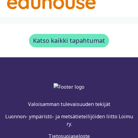
Katso kaikki tapahtumat
Valoisamman tulevaisuuden tekijät
Luonnon- ympäristö- ja metsätieteilijöiden liitto Loimu
ry.
Tietosuojaseloste