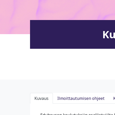
Ku
Kuvaus
Ilmoittautumisen ohjeet
Eduhousen koulutuksiin osallistujilta