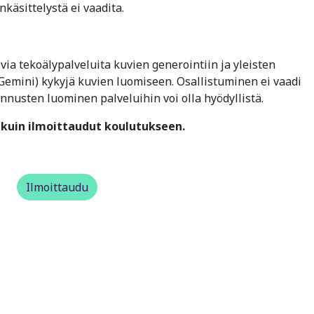
käsittelystä ei vaadita.
via tekoälypalveluita kuvien generointiin ja yleisten
 Gemini) kykyjä kuvien luomiseen. Osallistuminen ei vaadi
nnusten luominen palveluihin voi olla hyödyllistä.
kuin ilmoittaudut koulutukseen.
Ilmoittaudu