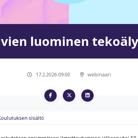
vien luominen tekoäly
17.2.2026 09:00
webinaari
Koulutuksen sisältö
 laskutetaan ensimmäisen ilmoittautumisen jälkeen yksi 50