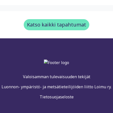
Katso kaikki tapahtumat
Valoisamman tulevaisuuden tekijät
Luonnon- ympäristö- ja metsätieteilijöiden liitto Loimu ry.
Tietosuojaseloste