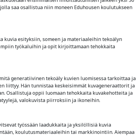
 jolla saa osallistua niin moneen Eduhousen koulutukseen
a kuvia esityksiin, someen ja materiaaleihin tekoälyn
uimpiin työkaluihin ja opit kirjoittamaan tehokkaita
mitä generatiivinen tekoäly kuvien luomisessa tarkoittaa ja
hen liittyy. Hän tunnistaa keskeisimmät kuvageneraattorit ja
. Osallistuja oppii luomaan tehokkaita kuvakehotteita ja
tyylejä, valokuvista piirroksiin ja ikoneihin.
vitsevat työssään laadukkaita ja yksilöllisiä kuvia
tintään, koulutusmateriaaleihin tai markkinointiin. Aiempaa