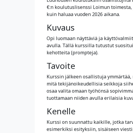
€:n koulutuslisenssi Loimun toimesta,
kuin haluaa vuoden 2026 aikana.
Kuvaus
Opi luomaan näyttäviä ja käyttövalmiit
avulla. Tällä kurssilla tutustut suosit
kehotteita (prompteja).
Tavoite
Kurssin jälkeen osallistuja ymmärtää, 
mitä tekijänoikeudellisia seikkoja sii
osaa valita omaan työhönsä sopivimman
tuottamaan niiden avulla erilaisia kuva
Kenelle
Kurssi on suunnattu kaikille, jotka tar
esimerkiksi esityksiin, sisäiseen vies