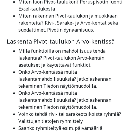
Miten luon Pivot-taulukon? Peruspivotin luonti
Excel-taulukosta
Miten rakennan Pivot-taulukon ja muokkaan
rakenteita? Rivi-, Sarake- ja Arvo-kentät sekä
suodattimet. Pivotin dynaamisuus.
Laskenta Pivot-taulukon Arvo-kentissä
Millä funktioilla on mahdollisuus tehdä
laskentaa? Pivot-taulukon Arvo-kentän
asetukset ja käytettävät funktiot.
Onko Arvo-kentässä muita
laskentamahdollisuuksia? Jatkolaskennan
tekeminen Tiedon näyttömuodoilla.
Onko Arvo-kentässä muita
laskentamahdollisuuksia? Jatkolaskennan
tekeminen Tiedon näyttömuodoilla.
Voinko tehdä rivi- tai sarakeotsikoista ryhmiä?
Valittujen tietojen ryhmittely
Saanko ryhmiteltyä esim. päivämääriä