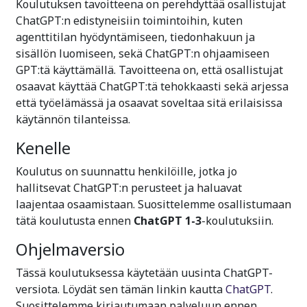
Koulutuksen tavoitteena on perehdyttää osallistujat
ChatGPT:n edistyneisiin toimintoihin, kuten
agenttitilan hyödyntämiseen, tiedonhakuun ja
sisällön luomiseen, sekä ChatGPT:n ohjaamiseen
GPT:tä käyttämällä. Tavoitteena on, että osallistujat
osaavat käyttää ChatGPT:tä tehokkaasti sekä arjessa
että työelämässä ja osaavat soveltaa sitä erilaisissa
käytännön tilanteissa.
Kenelle
Koulutus on suunnattu henkilöille, jotka jo
hallitsevat ChatGPT:n perusteet ja haluavat
laajentaa osaamistaan. Suosittelemme osallistumaan
tätä koulutusta ennen
ChatGPT 1-3
-koulutuksiin.
Ohjelmaversio
Tässä koulutuksessa käytetään uusinta ChatGPT-
versiota. Löydät sen tämän linkin kautta
ChatGPT
.
Suosittelemme kirjautumaan palveluun ennen