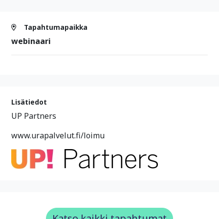
Tapahtumapaikka
webinaari
Lisätiedot
UP Partners
www.urapalvelut.fi/loimu
Katso kaikki tapahtumat